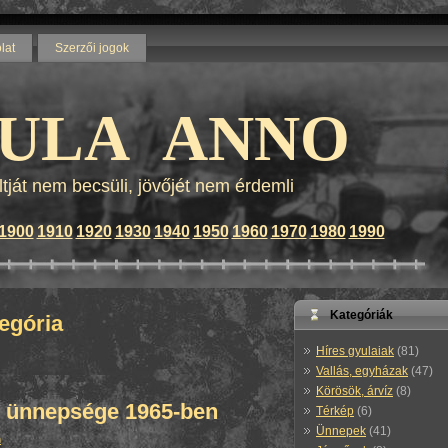
lat
Szerzői jogok
Blog by wordpress - Themes by
calculator wordpress templates
and
lenovo z570
ULA ANNO
ltját nem becsüli, jövőjét nem érdemli
1900
1910
1920
1930
1940
1950
1960
1970
1980
1990
Kategóriák
tegória
Híres gyulaiak
(81)
Vallás, egyházak
(47)
Körösök, árvíz
(8)
i ünnepsége 1965-ben
Térkép
(6)
Ünnepek
(41)
n