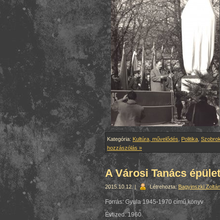
Kategória:
Kultúra, művelődés
,
Politika
,
Szobro
hozzászólás »
A Városi Tanács épüle
2015.10.12. |
Létrehozta:
Bagyinszki Zoltá
Forrás: Gyula 1945-1970 című könyv
Évtized: 1960