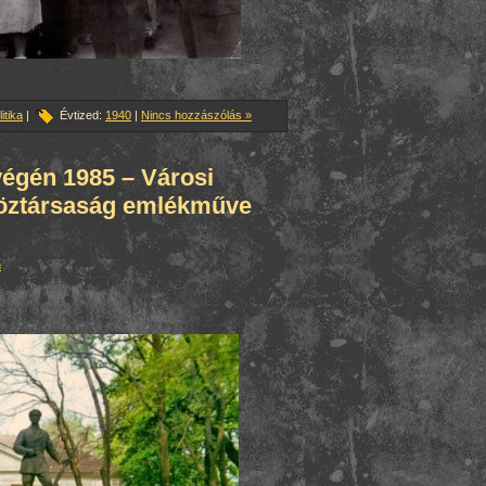
itika
|
Évtized:
1940
|
Nincs hozzászólás »
végén 1985 – Városi
köztársaság emlékműve
n