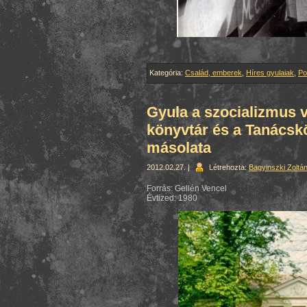
Kategória:
Család, emberek
,
Híres gyulaiak
,
Pol
Gyula a szocializmus 
könyvtár és a Tanács
másolata
2012.02.27. |
Létrehozta:
Bagyinszki Zoltá
Forrás: Gellén Vencel
Évtized: 1980