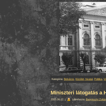
Kategória:
Belváros
,
Közélet, hivatal
,
Politika
,
V
Miniszteri látogatás 
2015.06.12. |
Létrehozta:
Bagyinszki Zoltá