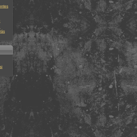
entes
k
a
rás
si