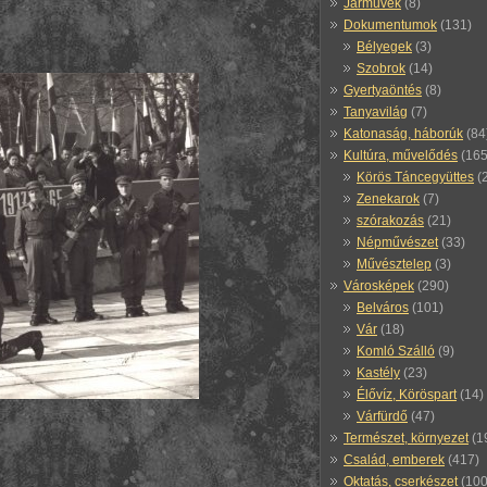
Járművek
(8)
Dokumentumok
(131)
Bélyegek
(3)
Szobrok
(14)
Gyertyaöntés
(8)
Tanyavilág
(7)
Katonaság, háborúk
(84
Kultúra, művelődés
(165
Körös Táncegyüttes
(
Zenekarok
(7)
szórakozás
(21)
Népművészet
(33)
Művésztelep
(3)
Városképek
(290)
Belváros
(101)
Vár
(18)
Komló Szálló
(9)
Kastély
(23)
Élővíz, Köröspart
(14)
Várfürdő
(47)
Természet, környezet
(1
Család, emberek
(417)
Oktatás, cserkészet
(100