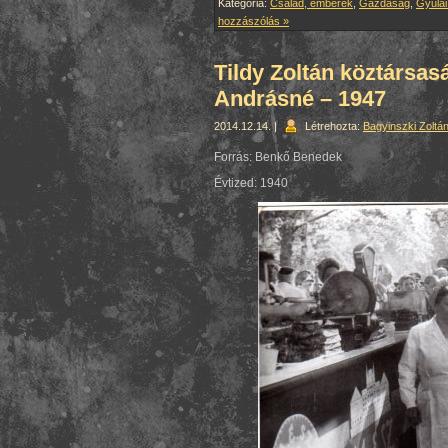
Kategória:
Család, emberek
,
Gazdaság
,
Gyulai
hozzászólás »
Tildy Zoltán köztársas
Andrásné – 1947
2014.12.14. |
Létrehozta:
Bagyinszki Zoltá
Forrás: Benkő Benedek
Évtized: 1940