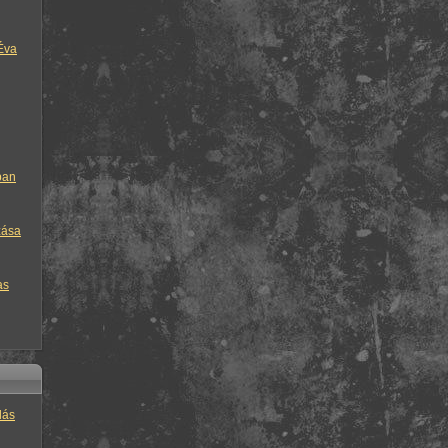
Éva
ban
zása
as
lás