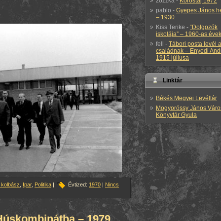
zozzka
-
Köröstáj 1972
pablo
-
Gyepes János h
– 1930
Kiss Terike
-
“Dolgozók
iskolája” – 1960-as éve
fell
-
Tábori posta levél 
családnak – Enyedi And
1915 júliusa
Linktár
Békés Megyei Levéltár
Mogyoróssy János Váro
Könyvtár Gyula
 kolbász
,
Ipar
,
Politika
|
Évtized:
1970
|
Nincs
a Húskombinátba – 1979