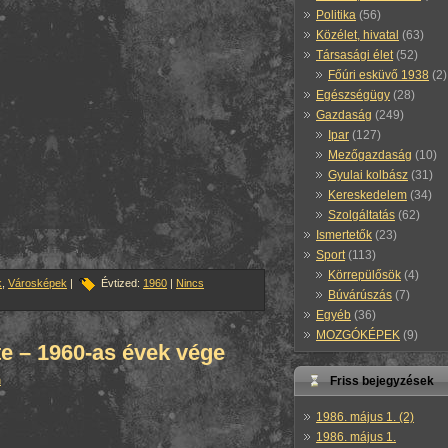
Politika
(56)
Közélet, hivatal
(63)
Társasági élet
(52)
Főúri esküvő 1938
(2)
Egészségügy
(28)
Gazdaság
(249)
Ipar
(127)
Mezőgazdaság
(10)
Gyulai kolbász
(31)
Kereskedelem
(34)
Szolgáltatás
(62)
Ismertetők
(23)
Sport
(113)
Körrepülősök
(4)
k
,
Városképek
|
Évtized:
1960
|
Nincs
Búvárúszás
(7)
Egyéb
(36)
MOZGÓKÉPEK
(9)
te – 1960-as évek vége
Friss bejegyzések
n
1986. május 1. (2)
1986. május 1.