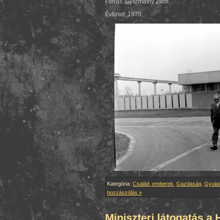
Forrás: Gyarmathy Zsolt
Évtized: 1970
Kategória:
Család, emberek
,
Gazdaság
,
Gyulai
hozzászólás »
Miniszteri látogatás 