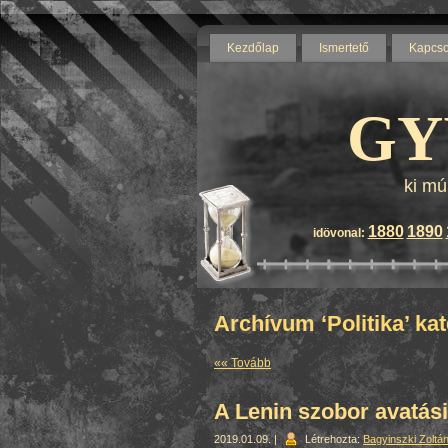
Kezdőlap
Ismertető
Kapcso
GY
ki mú
1880
1890
idövonal:
Archívum ‘Politika’ ka
«« Tovább
A Lenin szobor avatás
2019.01.09. |
Létrehozta:
Bagyinszki Zoltá