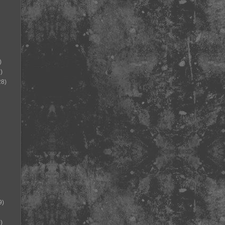
)
)
28)
9)
)