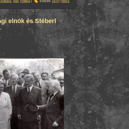
 kolbász
,
Ipar
,
Politika
|
Évtized:
1970
|
Nincs
ági elnök és Stéberl
n