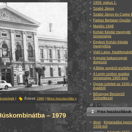
1959. május 1.
Szabó János
Szabó János és Cseke 
Farkas Bertalan Gyulán
Majális 1948
Kohán Képtár megnyitó
ünnepsége
Egykori Kohán Képtár
megnyitója
Vidó Lajos, Hadifogság
A gyulai bakancsgyár
dolgozói
A Béke sugárút aszfalto
A Lenin szobor avatási
ünnepsége 1965-ben
Gyulai üzletek az 1930-
évekből
Bőranyag Beszerző
Szövetkezet
árosképek
|
Évtized:
1960
|
Nincs hozzászólás »
Friss hozzászólások
a Húskombinátba – 1979
diosi
-
Kimaradási igazo
n
1938-ból