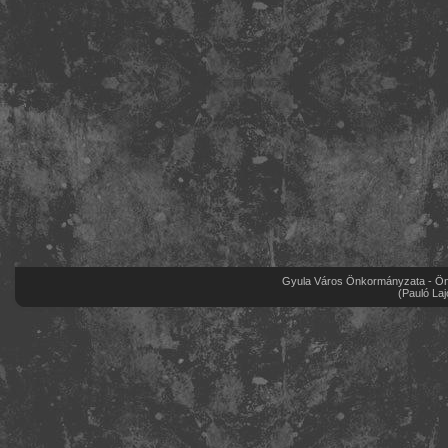
Gyula Város Önkormányzata - Önk
(Pauló Laj