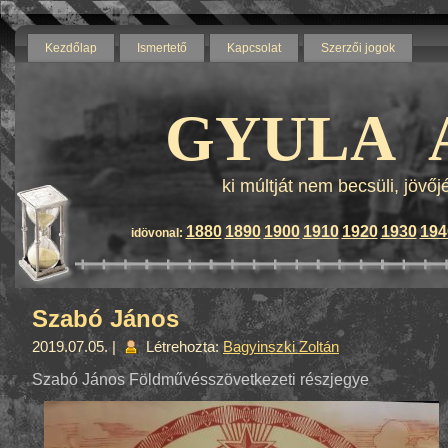
Kezdőlap
Ismertető
Kapcsolat
Szerzői jogok
Blog by wordpress - Themes b
GYULA 
ki múltját nem becsüli, jövő
1880
1890
1900
1910
1920
1930
194
idövonal:
Szabó János
2019.07.05. |
Létrehozta:
Bagyinszki Zoltán
Szabó János Földművésszövetkezeti részjegye