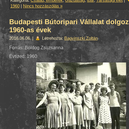
Kategória:
Család, emberek
,
Gazdaság
,
Ipar
,
Társasági élet
|
1960
|
Nincs hozzászólás »
Budapesti Bútoripari Vállalat dolgoz
1960-as évek
2016.06.06. |
Létrehozta:
Bagyinszki Zoltán
Forrás: Boldog Zsuzsanna
Évtized: 1960