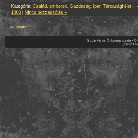
Kategória:
Család, emberek
,
Gazdaság
,
Ipar
,
Társasági élet
|
1960
|
Nincs hozzászólás »
«« Tovább
Gyula Város Önkormányzata - Önk
(Pauló Laj