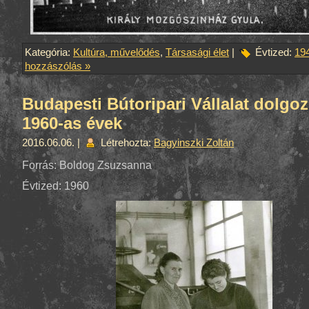
Kategória:
Kultúra, művelődés
,
Társasági élet
|
Évtized:
19
hozzászólás »
Budapesti Bútoripari Vállalat dolgoz
1960-as évek
2016.06.06. |
Létrehozta:
Bagyinszki Zoltán
Forrás: Boldog Zsuzsanna
Évtized: 1960