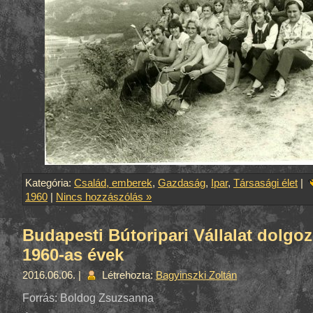
Kategória:
Család, emberek
,
Gazdaság
,
Ipar
,
Társasági élet
|
1960
|
Nincs hozzászólás »
Budapesti Bútoripari Vállalat dolgoz
1960-as évek
2016.06.06. |
Létrehozta:
Bagyinszki Zoltán
Forrás: Boldog Zsuzsanna