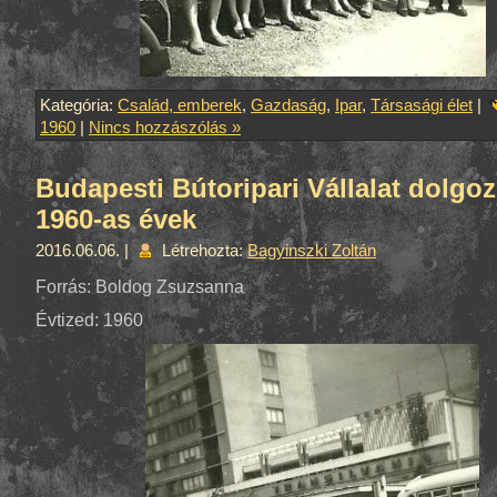
Kategória:
Család, emberek
,
Gazdaság
,
Ipar
,
Társasági élet
|
1960
|
Nincs hozzászólás »
Budapesti Bútoripari Vállalat dolgoz
1960-as évek
2016.06.06. |
Létrehozta:
Bagyinszki Zoltán
Forrás: Boldog Zsuzsanna
Évtized: 1960