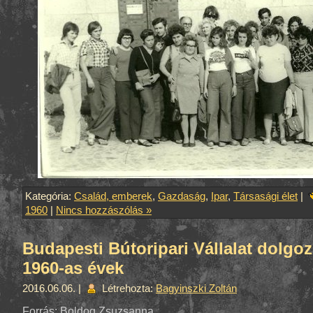
Kategória:
Család, emberek
,
Gazdaság
,
Ipar
,
Társasági élet
|
1960
|
Nincs hozzászólás »
Budapesti Bútoripari Vállalat dolgoz
1960-as évek
2016.06.06. |
Létrehozta:
Bagyinszki Zoltán
Forrás: Boldog Zsuzsanna