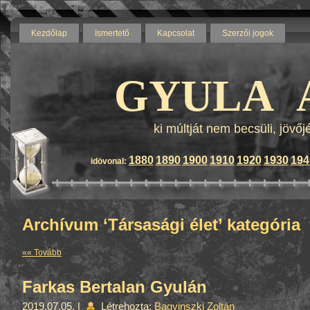
Kezdőlap
Ismertető
Kapcsolat
Szerzői jogok
Blog by wordpress - Themes b
GYULA 
ki múltját nem becsüli, jövő
1880
1890
1900
1910
1920
1930
194
idövonal:
Archívum ‘Társasági élet’ kategória
«« Tovább
Farkas Bertalan Gyulán
2019.07.05. |
Létrehozta:
Bagyinszki Zoltán