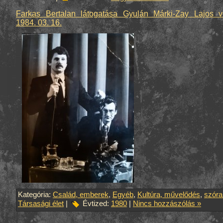
Farkas Bertalan látogatása Gyulán Márki-Zay Lajos 
1984. 03. 16.
Kategória:
Család, emberek
,
Egyéb
,
Kultúra, művelődés
,
szór
Társasági élet
|
Évtized:
1980
|
Nincs hozzászólás »