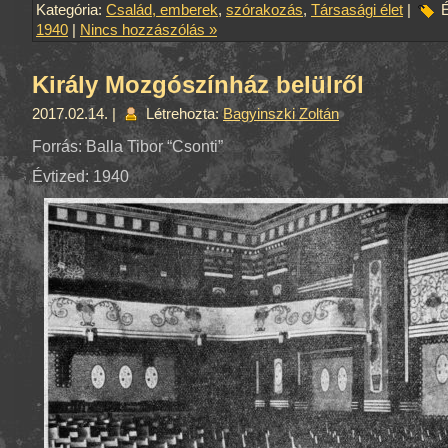
Kategória:
Család, emberek
,
szórakozás
,
Társasági élet
|
É
1940
|
Nincs hozzászólás »
Király Mozgószínház belülről
2017.02.14. |
Létrehozta:
Bagyinszki Zoltán
Forrás: Balla Tibor “Csonti”
Évtized: 1940