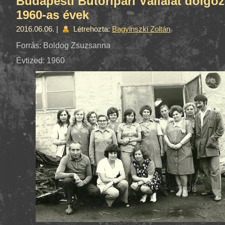
Budapesti Bútoripari Vállalat dolgoz
1960-as évek
2016.06.06. |
Létrehozta:
Bagyinszki Zoltán
Forrás: Boldog Zsuzsanna
Évtized: 1960