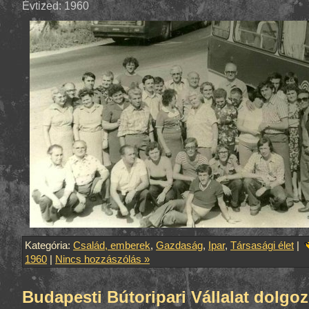
Évtized: 1960
Kategória:
Család, emberek
,
Gazdaság
,
Ipar
,
Társasági élet
|
1960
|
Nincs hozzászólás »
Budapesti Bútoripari Vállalat dolgoz