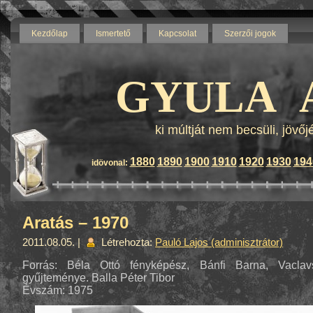
Kezdőlap
Ismertető
Kapcsolat
Szerzői jogok
Blog by wordpress - Themes b
GYULA 
ki múltját nem becsüli, jövő
1880
1890
1900
1910
1920
1930
194
idövonal:
Aratás – 1970
2011.08.05. |
Létrehozta:
Pauló Lajos (adminisztrátor)
Forrás: Béla Ottó fényképész, Bánfi Barna, Vaclav
gyűjteménye. Balla Péter Tibor
Évszám: 1975