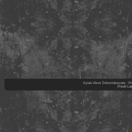
Gyula Város Önkormányzata - Önk
(Pauló Laj