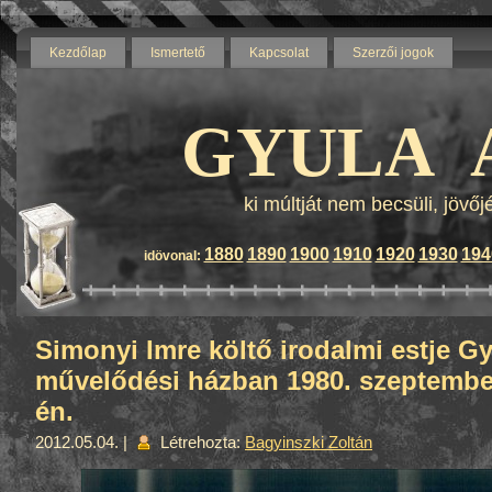
Kezdőlap
Ismertető
Kapcsolat
Szerzői jogok
Blog by wordpress - Themes b
GYULA 
ki múltját nem becsüli, jövő
1880
1890
1900
1910
1920
1930
194
idövonal:
Simonyi Imre költő irodalmi estje G
művelődési házban 1980. szeptembe
én.
2012.05.04. |
Létrehozta:
Bagyinszki Zoltán