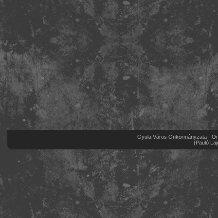
Gyula Város Önkormányzata - Önk
(Pauló Laj