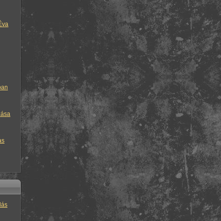
Éva
ban
zása
as
lás