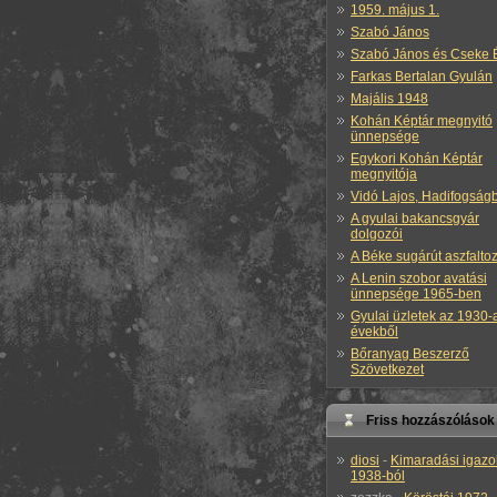
1959. május 1.
Szabó János
Szabó János és Cseke 
Farkas Bertalan Gyulán
Majális 1948
Kohán Képtár megnyitó
ünnepsége
Egykori Kohán Képtár
megnyitója
Vidó Lajos, Hadifogság
A gyulai bakancsgyár
dolgozói
A Béke sugárút aszfalto
A Lenin szobor avatási
ünnepsége 1965-ben
Gyulai üzletek az 1930-
évekből
Bőranyag Beszerző
Szövetkezet
Friss hozzászólások
diosi
-
Kimaradási igazo
1938-ból