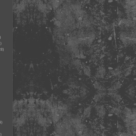
)
)
28)
9)
)