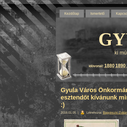
Kezdőlap
Ismertető
Kapcso
GY
ki mú
1880
1890
idövonal:
Gyula Város Önkormán
esztendőt kívánunk mi
:)
2016.01.05. |
Létrehozta:
Bagyinszki Zoltá