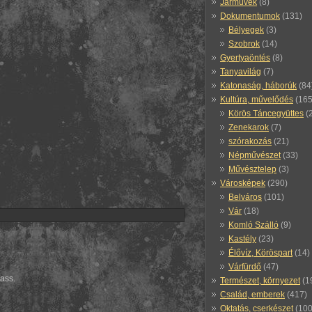
Járművek
(8)
Dokumentumok
(131)
Bélyegek
(3)
Szobrok
(14)
Gyertyaöntés
(8)
Tanyavilág
(7)
Katonaság, háborúk
(84
Kultúra, művelődés
(165
Körös Táncegyüttes
(
Zenekarok
(7)
szórakozás
(21)
Népművészet
(33)
Művésztelep
(3)
Városképek
(290)
Belváros
(101)
Vár
(18)
Komló Szálló
(9)
Kastély
(23)
Élővíz, Köröspart
(14)
Várfürdő
(47)
hass.
Természet, környezet
(1
Család, emberek
(417)
Oktatás, cserkészet
(100