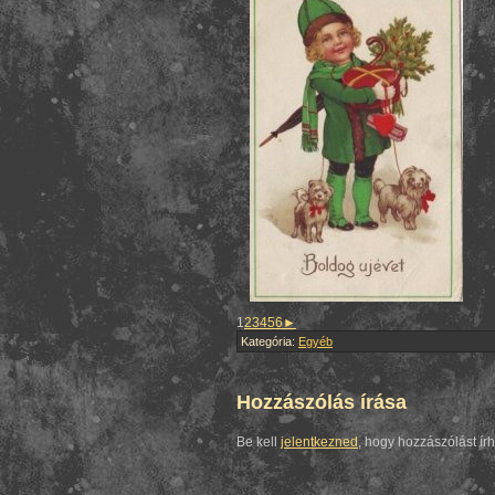
1
2
3
4
5
6
►
Kategória:
Egyéb
Hozzászólás írása
Be kell
jelentkezned
, hogy hozzászólást ír