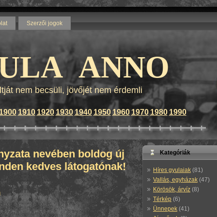
lat
Szerzői jogok
Blog by wordpress - Themes by
calculator wordpress templates
and
lenovo z570
ULA ANNO
ltját nem becsüli, jövőjét nem érdemli
1900
1910
1920
1930
1940
1950
1960
1970
1980
1990
yzata nevében boldog új
Kategóriák
nden kedves látogatónak!
Híres gyulaiak
(81)
Vallás, egyházak
(47)
Körösök, árvíz
(8)
n
Térkép
(6)
Ünnepek
(41)