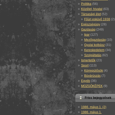
Politika
(56)
Közélet, hivatal
(63)
Társasági élet
(52)
Főúri esküvő 1938
(2)
Egészségügy
(28)
Gazdaság
(249)
Ipar
(127)
Mezőgazdaság
(10)
Gyulai kolbász
(31)
Kereskedelem
(34)
Szolgáltatás
(62)
Ismertetők
(23)
Sport
(113)
Körrepülősök
(4)
Búvárúszás
(7)
Egyéb
(36)
MOZGÓKÉPEK
(9)
Friss bejegyzések
1986. május 1. (2)
1986. május 1.