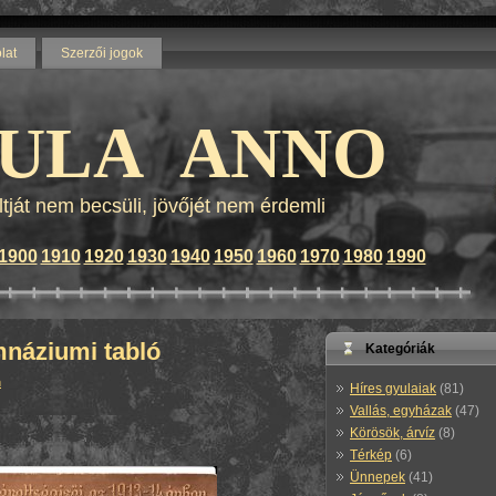
lat
Szerzői jogok
Blog by wordpress - Themes by
calculator wordpress templates
and
lenovo z570
ULA ANNO
ltját nem becsüli, jövőjét nem érdemli
1900
1910
1920
1930
1940
1950
1960
1970
1980
1990
mnáziumi tabló
Kategóriák
n
Híres gyulaiak
(81)
Vallás, egyházak
(47)
Körösök, árvíz
(8)
Térkép
(6)
Ünnepek
(41)