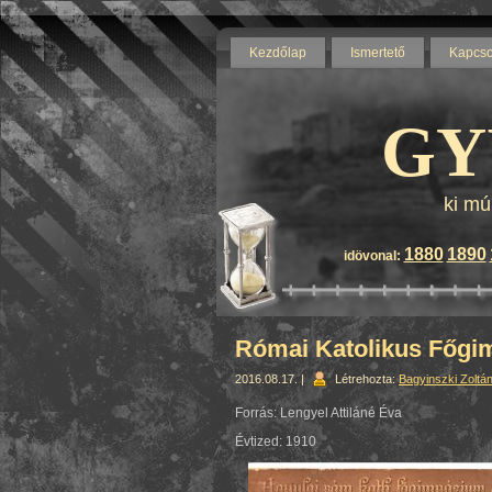
Kezdőlap
Ismertető
Kapcso
GY
ki mú
1880
1890
idövonal:
Római Katolikus Főgi
2016.08.17. |
Létrehozta:
Bagyinszki Zoltá
Forrás: Lengyel Attiláné Éva
Évtized: 1910