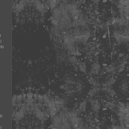
)
)
28)
9)
)