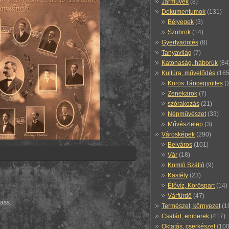
Járművek
(8)
Dokumentumok
(131)
Bélyegek
(3)
Szobrok
(14)
Gyertyaöntés
(8)
Tanyavilág
(7)
Katonaság, háborúk
(84
Kultúra, művelődés
(165
Körös Táncegyüttes
(
Zenekarok
(7)
szórakozás
(21)
Népművészet
(33)
Művésztelep
(3)
Városképek
(290)
Belváros
(101)
Vár
(18)
Komló Szálló
(9)
Kastély
(23)
Élővíz, Köröspart
(14)
Várfürdő
(47)
hass.
Természet, környezet
(1
Család, emberek
(417)
Oktatás, cserkészet
(100