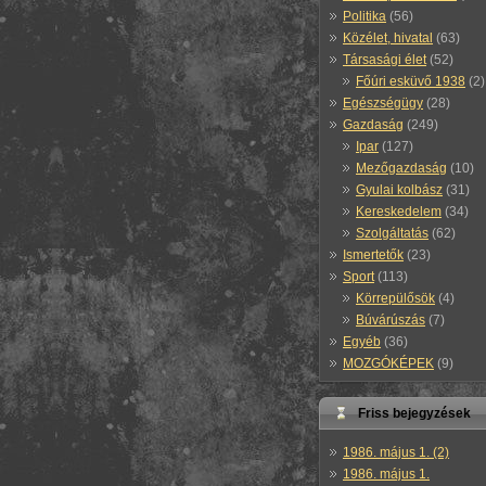
Politika
(56)
Közélet, hivatal
(63)
Társasági élet
(52)
Főúri esküvő 1938
(2)
Egészségügy
(28)
Gazdaság
(249)
Ipar
(127)
Mezőgazdaság
(10)
Gyulai kolbász
(31)
Kereskedelem
(34)
Szolgáltatás
(62)
Ismertetők
(23)
Sport
(113)
Körrepülősök
(4)
Búvárúszás
(7)
Egyéb
(36)
MOZGÓKÉPEK
(9)
Friss bejegyzések
1986. május 1. (2)
1986. május 1.