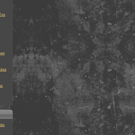
Éva
ban
zása
as
lás