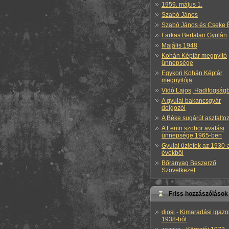
1959. május 1.
Szabó János
Szabó János és Cseke 
Farkas Bertalan Gyulán
Majális 1948
Kohán Képtár megnyitó
ünnepsége
Egykori Kohán Képtár
megnyitója
Vidó Lajos, Hadifogság
A gyulai bakancsgyár
dolgozói
A Béke sugárút aszfalto
A Lenin szobor avatási
ünnepsége 1965-ben
Gyulai üzletek az 1930-
évekből
Bőranyag Beszerző
Szövetkezet
Friss hozzászólások
diosi
-
Kimaradási igazo
1938-ból