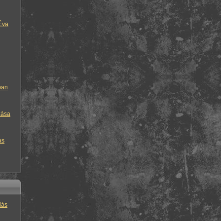
Éva
ban
zása
as
lás