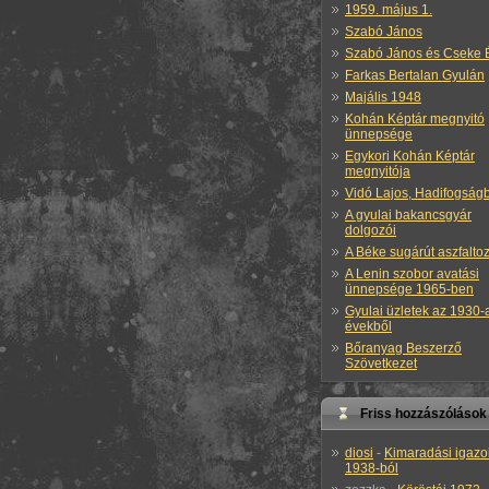
1959. május 1.
Szabó János
Szabó János és Cseke 
Farkas Bertalan Gyulán
Majális 1948
Kohán Képtár megnyitó
ünnepsége
Egykori Kohán Képtár
megnyitója
Vidó Lajos, Hadifogság
A gyulai bakancsgyár
dolgozói
A Béke sugárút aszfalto
A Lenin szobor avatási
ünnepsége 1965-ben
Gyulai üzletek az 1930-
évekből
Bőranyag Beszerző
Szövetkezet
Friss hozzászólások
diosi
-
Kimaradási igazo
1938-ból