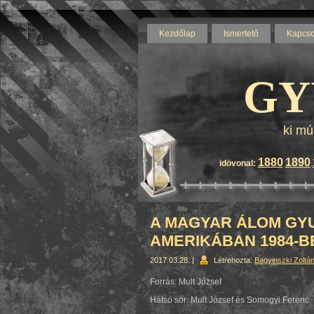
Kezdőlap
Ismertető
Kapcso
GY
ki mú
1880
1890
idövonal:
A MAGYAR ÁLOM GYU
AMERIKÁBAN 1984-B
2017.03.28. |
Létrehozta:
Bagyinszki Zoltá
Forrás: Mult József
Hátsó sor: Mult József és Somogyi Ferenc