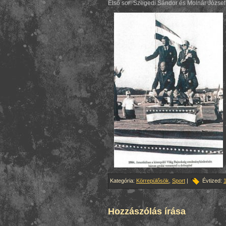
Első sor: Szegedi Sándor és Molnár József
Kategória:
Körrepülősök
,
Sport
|
Évtized:
Hozzászólás írása