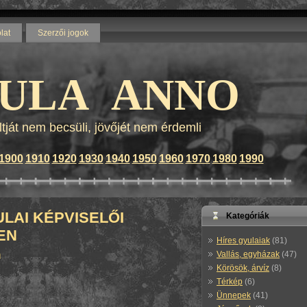
lat
Szerzői jogok
Blog by wordpress - Themes by
calculator wordpress templates
and
lenovo z570
ULA ANNO
ltját nem becsüli, jövőjét nem érdemli
1900
1910
1920
1930
1940
1950
1960
1970
1980
1990
LAI KÉPVISELŐI
Kategóriák
EN
Híres gyulaiak
(81)
Vallás, egyházak
(47)
n
Körösök, árvíz
(8)
Térkép
(6)
Ünnepek
(41)