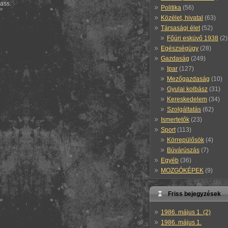
hass.
Politika
(56)
Közélet, hivatal
(63)
Társasági élet
(52)
Főúri esküvő 1938
(2)
Egészségügy
(28)
Gazdaság
(249)
Ipar
(127)
Mezőgazdaság
(10)
Gyulai kolbász
(31)
Kereskedelem
(34)
Szolgáltatás
(62)
Ismertetők
(23)
Sport
(113)
Körrepülősök
(4)
Búvárúszás
(7)
Egyéb
(36)
MOZGÓKÉPEK
(9)
Friss bejegyzések
1986. május 1. (2)
1986. május 1.