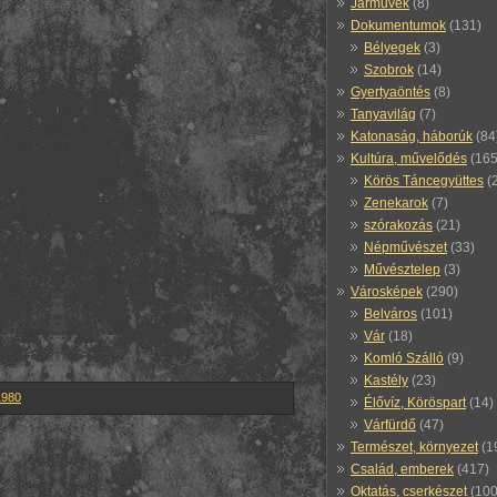
Járművek
(8)
Dokumentumok
(131)
Bélyegek
(3)
Szobrok
(14)
Gyertyaöntés
(8)
Tanyavilág
(7)
Katonaság, háborúk
(84
Kultúra, művelődés
(165
Körös Táncegyüttes
(
Zenekarok
(7)
szórakozás
(21)
Népművészet
(33)
Művésztelep
(3)
Városképek
(290)
Belváros
(101)
Vár
(18)
Komló Szálló
(9)
Kastély
(23)
1980
Élővíz, Köröspart
(14)
Várfürdő
(47)
Természet, környezet
(1
Család, emberek
(417)
Oktatás, cserkészet
(100