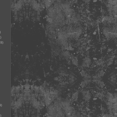
)
)
28)
9)
)