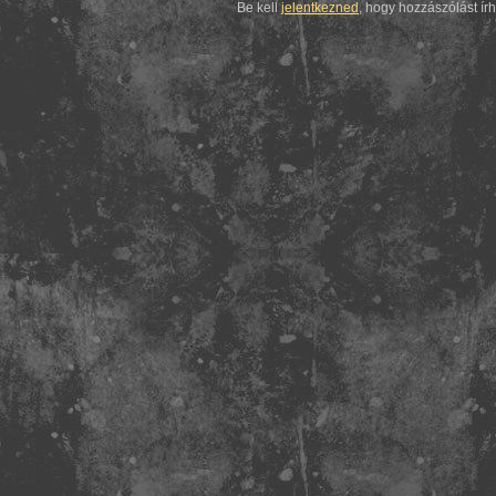
Be kell
jelentkezned
, hogy hozzászólást ír