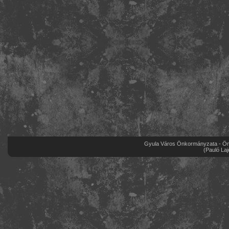
Gyula Város Önkormányzata - Önk
(Pauló Laj