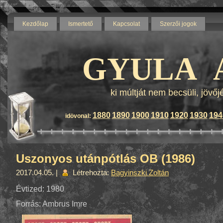
Kezdőlap
Ismertető
Kapcsolat
Szerzői jogok
Blog by wordpress - Themes b
GYULA 
ki múltját nem becsüli, jövő
1880
1890
1900
1910
1920
1930
194
idövonal:
Uszonyos utánpótlás OB (1986)
2017.04.05. |
Létrehozta:
Bagyinszki Zoltán
Évtized: 1980
Forrás: Ambrus Imre