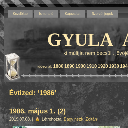
Kezdőlap
Ismertető
Kapcsolat
Szerzői jogok
Blog by wordpress - Themes b
GYULA 
ki múltját nem becsüli, jövő
1880
1890
1900
1910
1920
1930
194
idövonal:
Évtized: ‘1986’
1986. május 1. (2)
2019.07.08. |
Létrehozta:
Bagyinszki Zoltán