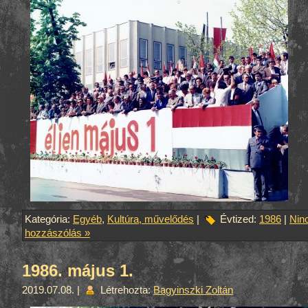
Kategória:
Egyéb
,
Kultúra, művelődés
|
Évtized:
1986
|
Nin
hozzászólás »
1986. május 1.
2019.07.08. |
Létrehozta:
Bagyinszki Zoltán