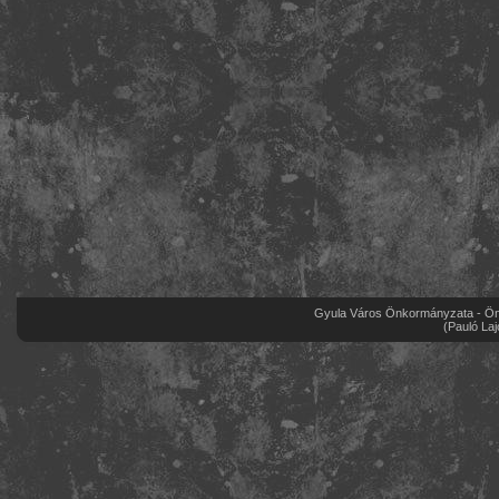
Gyula Város Önkormányzata - Önk
(Pauló Laj